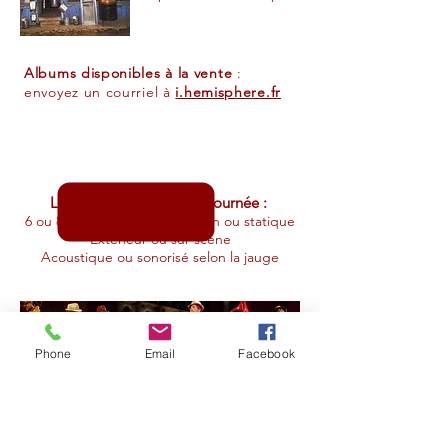
Albums disponibles à la vente
:
envoyez un courriel à
i.hemisphere.fr
Le Balkan Bras Band en tournée :
6 ou 8 musiciens Déambulation ou statique
Extérieur ou sur scène
Acoustique ou sonorisé selon la jauge
Phone
Email
Facebook