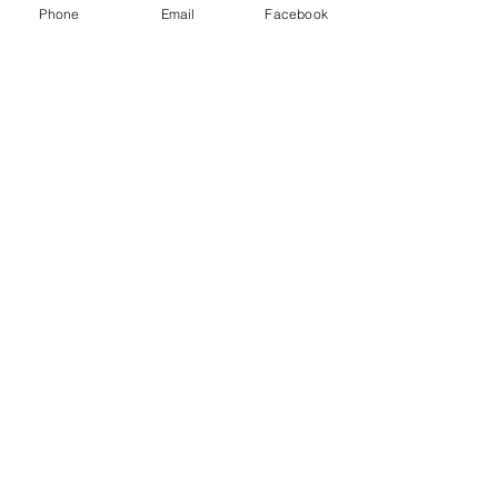
Phone
Email
Facebook
Mentions légales
Politique en matière de cookies
Politique de confidentialité
Conditions d'utilisation
Michel Barbier
06 63 40 00 24
barbdoug@club-internet.fr