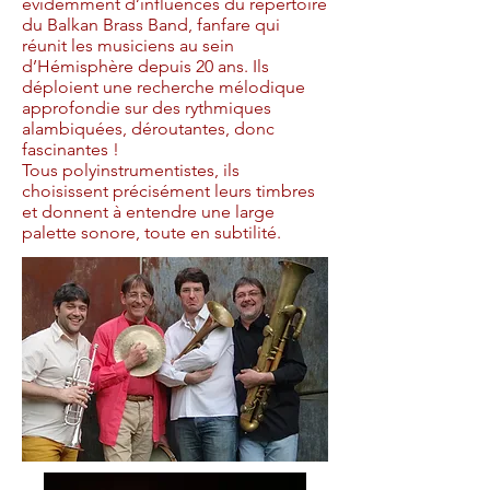
évidemment d’influences du répertoire
du Balkan Brass Band, fanfare qui
réunit les musiciens au sein
d’Hémisphère depuis 20 ans. Ils
déploient une recherche mélodique
approfondie sur des rythmiques
alambiquées, déroutantes, donc
fascinantes !
Tous polyinstrumentistes, ils
choisissent précisément leurs timbres
et donnent à entendre une large
palette sonore, toute en subtilité.